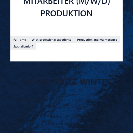
MITARBEITER (M/W/D)
PRODUKTION
Full-time
With professional experience
Production and Maintenance
Stadtallendorf
WE ARE FRITZ WINTER
Strong for the future, innovative and full of
possibilities - that is Fritz Winter, one of the
largest independent foundries in the world. We
invest in the further development and health of
our employees as well as in sustainable practices