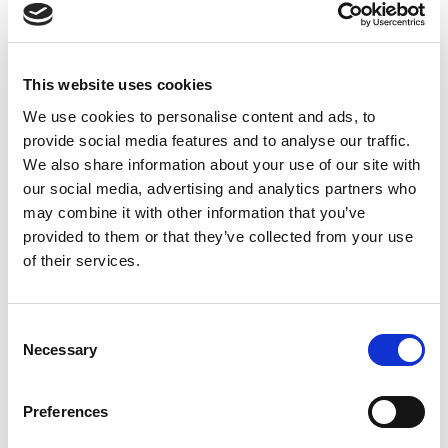
Sichtkontrolle an den Gefäßen durchführen,
ggf. Ausbesserungen (z.B. Feuerfestmasse)
vornehmen
This website uses cookies
Eisen bestellen, Verklammerung prüfen
We use cookies to personalise content and ads, to
provide social media features and to analyse our traffic.
Eisentransport durchführen, Eisen abschlacken,
We also share information about your use of our site with
Temperatur messen, Probe entnehmen und
our social media, advertising and analytics partners who
Gießstrahlimpfung vorbereiten
may combine it with other information that you’ve
Daten dokumentieren (z.B. Temperatur, Kasten-
provided to them or that they’ve collected from your use
Nr., Formaten)
of their services.
Resteisen in Kokillen einfüllen
Consent
Störungen und Mängel dem Vorgesetzten
Necessary
Selection
mitteilen und bei der Behebung mitwirken
Preferences
Ihr Profil: