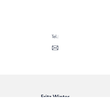
Tel.:
Fritz Winter
Eisengießerei GmbH & Co. KG