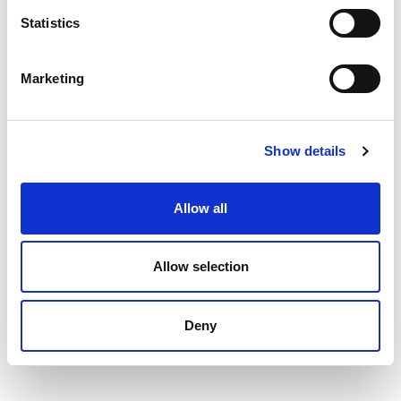
Statistics
Erste Erfahrung im Bereich Produktion
Marketing
Technisches Verständnis und handwerkliches
Geschick
Keine Angst vor hohen Temperaturen und
Show details
geschmolzenem Metall
Hohes Verantwortungsbewusstsein und
Allow all
Sicherheitsbewusstsein
Körperliche Belastbarkeit und Teamfähigkeit
Allow selection
Sorgfältige und selbstständige Arbeitsweise
Deny
Bereitschaft zur Schicht- und Wochenendarbeit