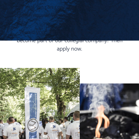
so that we can continue to be proud of our
togetherness as Winterians and our high-quality
products.
Would you like to develop your career and
become part of our collegial company? Then
apply now.