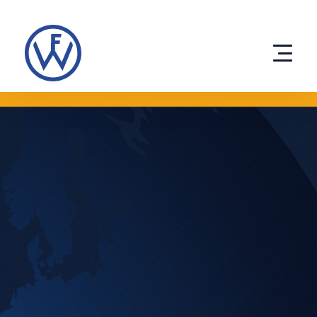
Direkt
zum
Inhalt
Produkte
Entwicklung
Unternehmen
eco solutions