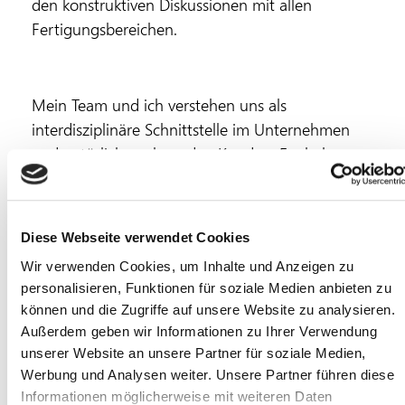
den konstruktiven Diskussionen mit allen
Fertigungsbereichen.
Mein Team und ich verstehen uns als
interdisziplinäre Schnittstelle im Unternehmen
und natürlich auch zu den Kunden. Egal ob aus
Deutschland, USA, China, usw. – sie schätzen
Fritz Winter als Entwicklungspartner und sehen
darin eine, wenn nicht die große Stärke.
Diese Webseite verwendet Cookies
Egal ob Quereinsteiger oder von der Pieke auf
Wir verwenden Cookies, um Inhalte und Anzeigen zu
gelernt: Hier leistet jeder seinen Teil und hat auch
personalisieren, Funktionen für soziale Medien anbieten zu
die Möglichkeit sich selbst zu entwickeln. Viele
können und die Zugriffe auf unsere Website zu analysieren.
meiner Kollegen verbringen wie ich bereits ihr
Außerdem geben wir Informationen zu Ihrer Verwendung
gesamtes Berufsleben bei uns. Mitarbeiterinnen
unserer Website an unsere Partner für soziale Medien,
und Mitarbeiter über so lange Zeiträume zu
Werbung und Analysen weiter. Unsere Partner führen diese
halten gelingt nur mit Motivation und einem
Informationen möglicherweise mit weiteren Daten