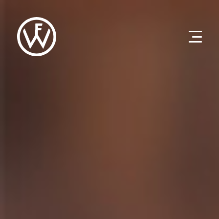
Direkt
zum
Inhalt
Produkte
Entwicklung
Unternehmen
eco solutions