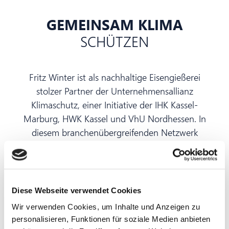
GEMEINSAM KLIMA
SCHÜTZEN
Fritz Winter ist als nachhaltige Eisengießerei
stolzer Partner der Unternehmensallianz
Klimaschutz, einer Initiative der IHK Kassel-
Marburg, HWK Kassel und VhU Nordhessen. In
diesem branchenübergreifenden Netzwerk
leisten wir unseren Beitrag zu einer lebenswerten
und nachhaltigen, aber auch
wirtschaftsfreundlichen Region. Wie bei unseren
Partnern stehen Klimaschutz und
Diese Webseite verwendet Cookies
Klimaneutralität bei Fritz Winter seit jeher im
Wir verwenden Cookies, um Inhalte und Anzeigen zu
Zentrum unseres Handelns. Daher verbindet uns
personalisieren, Funktionen für soziale Medien anbieten
das Ziel: #GemeinsamKlimaSchützen