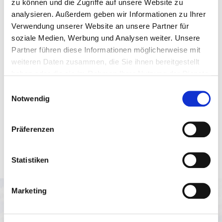
zu können und die Zugriffe auf unsere Website zu
analysieren. Außerdem geben wir Informationen zu Ihrer
Verwendung unserer Website an unsere Partner für
soziale Medien, Werbung und Analysen weiter. Unsere
Partner führen diese Informationen möglicherweise mit
weiteren Daten zusammen, die Sie ihnen bereitgestellt
haben oder die sie im Rahmen Ihrer Nutzung der Dienste
UMWELTPOLITIK
gesammelt haben.
Einwilligungsauswahl
Notwendig
Wir streben an, unsere
Umweltleistung gezielt zu
Präferenzen
verbessern.
Statistiken
Marketing