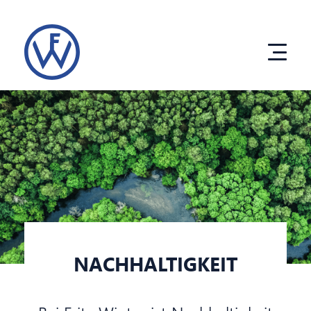
Direkt
zum
Inhalt
Produkte
Entwicklung
Unternehmen
NACHHALTIGKEIT
eco solutions