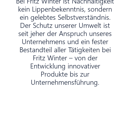
Bei Fritz Winter ist Nachhaltigkeit
News & Downloads
kein Lippenbekenntnis, sondern
ein gelebtes Selbstverständnis.
Karriere
Der Schutz unserer Umwelt ist
seit jeher der Anspruch unseres
Unternehmens und ein fester
DE
EN
Bestandteil aller Tätigkeiten bei
Fritz Winter – von der
Entwicklung innovativer
Produkte bis zur
Unternehmensführung.