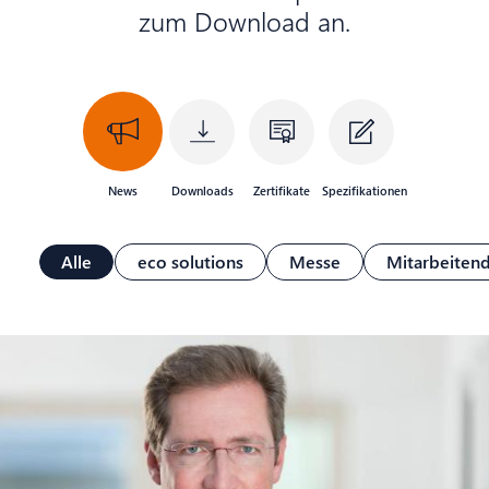
News & Downloads
zum Download an.
Karriere
DE
EN
News
Downloads
Zertifikate
Spezifikationen
Alle
eco solutions
Messe
Mitarbeiten