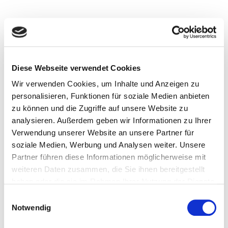
Was ist das Besondere an FW?
Das Besondere an Fritz Winter ist die familiäre
Diese Webseite verwendet Cookies
Atmosphäre. Hier behandeln wir alle Kolleginnen
Wir verwenden Cookies, um Inhalte und Anzeigen zu
und Kollegen gleich. Wir helfen uns gegenseitig
personalisieren, Funktionen für soziale Medien anbieten
und stehen füreinander ein. Bei Fritz Winter ist
zu können und die Zugriffe auf unsere Website zu
der Mensch das Wichtigste.
analysieren. Außerdem geben wir Informationen zu Ihrer
Verwendung unserer Website an unsere Partner für
soziale Medien, Werbung und Analysen weiter. Unsere
Partner führen diese Informationen möglicherweise mit
Warum sollte man sich bei FW bewerben?
weiteren Daten zusammen, die Sie ihnen bereitgestellt
haben oder die sie im Rahmen Ihrer Nutzung der Dienste
Bei Fritz Winter erhält man eine fantastische
gesammelt haben.
Einwilligungsauswahl
Ausbildung und hat die Möglichkeit, seine
Notwendig
nächsten Schritte bis hin zur Führungskraft zu