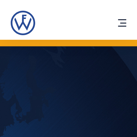
Direkt
zum
Inhalt
Produkte
Entwicklung
Unternehmen
eco solutions