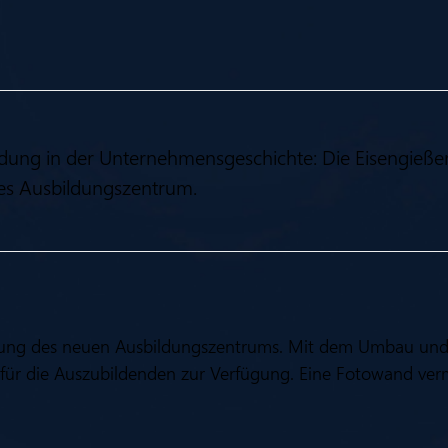
bildung in der Unternehmensgeschichte: Die Eisengieße
ues Ausbildungszentrum.
röffnung des neuen Ausbildungszentrums. Mit dem Umbau un
für die Auszubildenden zur Verfügung. Eine Fotowand verm