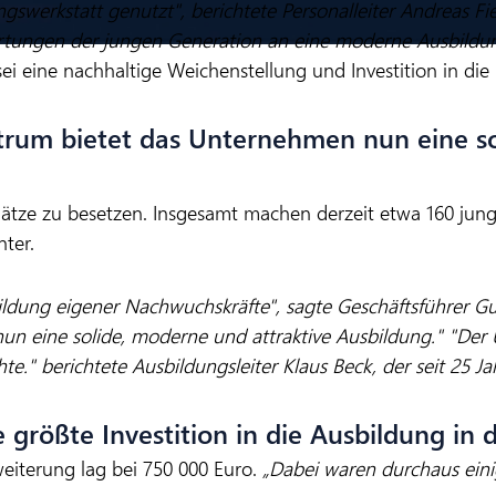
ngswerkstatt genutzt", berichtete Personalleiter Andreas 
artungen der jungen Generation an eine moderne Ausbild
i eine nachhaltige Weichenstellung und Investition in d
rum bietet das Unternehmen nun eine so
lätze zu besetzen. Insgesamt machen derzeit etwa 160 jun
ter.
bildung eigener Nachwuchskräfte", sagte Geschäftsführer G
 eine solide, moderne und attraktive Ausbildung." "Der U
." berichtete Ausbildungsleiter Klaus Beck, der seit 25 Ja
 größte Investition in die Ausbildung in
iterung lag bei 750 000 Euro.
„Dabei waren durchaus eini