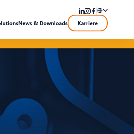
olutions
News & Downloads
Karriere
DE
EN