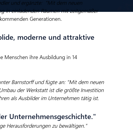
Fiedler und ergänzte: "Mit dem neuen
ung in einladenden Räumen mit zeitgemäßer
ie kommenden Generationen.
lide, moderne und attraktive
ge Menschen ihre Ausbildung in 14
unter Barnstorff und fügte an: "Mit dem neuen
mbau der Werkstatt ist die größte Investition
hren als Ausbilder im Unternehmen tätig ist.
 der Unternehmensgeschichte."
ge Herausforderungen zu bewältigen."