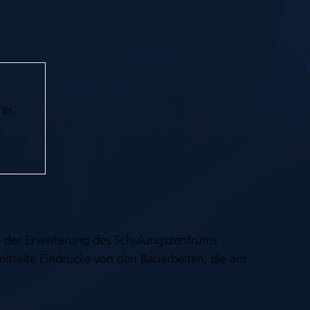
rei
d der Erweiterung des Schulungszentrums
ittelte Eindrücke von den Bauarbeiten, die am