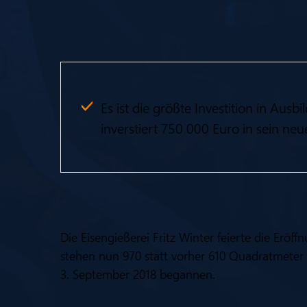
Es ist die größte Investition in Aus
inverstiert 750 000 Euro in sein ne
Die Eisengießerei Fritz Winter feierte die E
stehen nun 970 statt vorher 610 Quadratmeter 
3. September 2018 begannen.