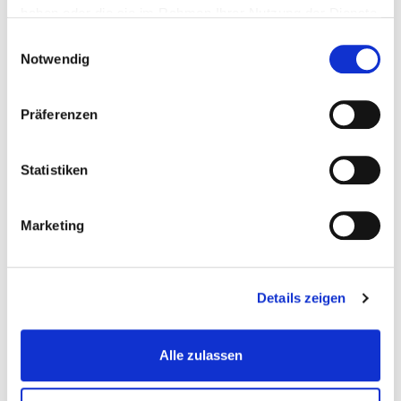
Was wir
haben oder die sie im Rahmen Ihrer Nutzung der Dienste
gesammelt haben.
zurückgeben
Einwilligungsauswahl
Notwendig
möchten
Für gesunde und
Präferenzen
glückliche
Mitarbeiterinnen und
Statistiken
Mitarbeiter.
Marketing
Details zeigen
Alle zulassen
Betriebliches