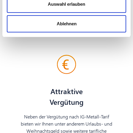
Gesundheitsmanagement
Auswahl erlauben
Wir unterstützen ihre Gesundheit mit
verschiedenen Angeboten des BGM und
Ablehnen
unseres arbeitsmedizinischen Dienstes.
Attraktive
Vergütung
Neben der Vergütung nach IG-Metall-Tarif
bieten wir Ihnen unter anderem Urlaubs- und
Weihnachtsgeld sowie weitere tarifliche