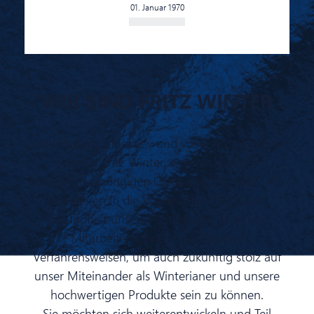
01. Januar 1970
WIR SIND FRITZ WINTER
Zukunftsstark, innovativ und voller Möglichkeiten
– das ist Fritz Winter, eine der größten
konzernunabhängigen Gießereien der Welt. Wir
investieren in die Weiterentwicklung und
Gesundheit unserer Mitarbeiterinnen und
Mitarbeiter sowie in nachhaltige
Verfahrensweisen, um auch zukünftig stolz auf
unser Miteinander als Winterianer und unsere
hochwertigen Produkte sein zu können.
Sie möchten sich weiterentwickeln und Teil