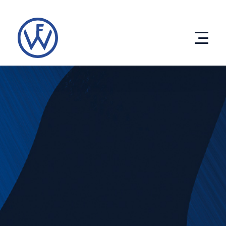
Direkt
zum
Inhalt
Produkte
Entwicklung
Unternehmen
eco solutions