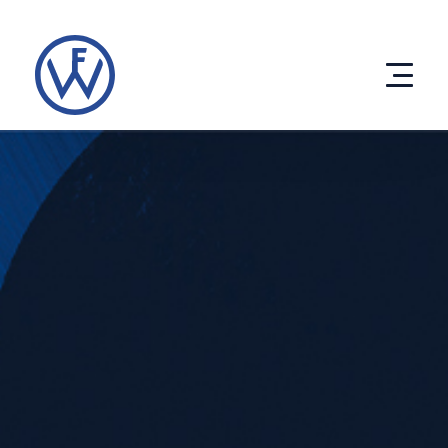
Direkt
zum
Inhalt
Produkte
Entwicklung
Unternehmen
eco solutions