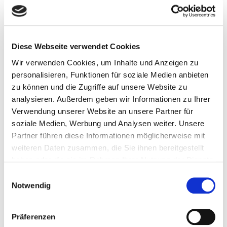
Ihre Aufgaben:
Diese Webseite verwendet Cookies
Wir verwenden Cookies, um Inhalte und Anzeigen zu
personalisieren, Funktionen für soziale Medien anbieten
Bedienen und Überwachen von
zu können und die Zugriffe auf unsere Website zu
automatisierten Fertigungsanlagen in der
analysieren. Außerdem geben wir Informationen zu Ihrer
Verwendung unserer Website an unsere Partner für
Bremsscheibenfertigung
soziale Medien, Werbung und Analysen weiter. Unsere
Partner führen diese Informationen möglicherweise mit
Vorbereitung der Arbeitsplätze sowie
weiteren Daten zusammen, die Sie ihnen bereitgestellt
Bereitstellung der benötigten Werkzeuge
haben oder die sie im Rahmen Ihrer Nutzung der Dienste
gesammelt haben.
Einwilligungsauswahl
und Betriebsmittel
Notwendig
Unterstützung bei Rüst- und
Präferenzen
Einstelltätigkeiten nach Anweisung