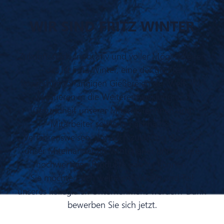
WIR SIND FRITZ WINTER
Zukunftsstark, innovativ und voller Möglichkeiten
– das ist Fritz Winter, eine der größten
konzernunabhängigen Gießereien der Welt. Wir
investieren in die Weiterentwicklung und
Gesundheit unserer Mitarbeiterinnen und
Mitarbeiter sowie in nachhaltige
Verfahrensweisen, um auch zukünftig stolz auf
unser Miteinander als Winterianer und unsere
hochwertigen Produkte sein zu können.
Sie möchten sich weiterentwickeln und Teil
unseres kollegialen Unternehmens werden? Dann
bewerben Sie sich jetzt.