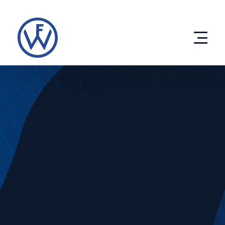
Direkt
zum
Inhalt
Produkte
Entwicklung
Unternehmen
eco solutions