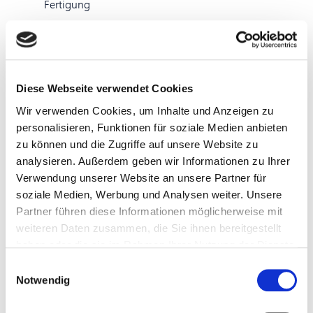
Fertigung
Herstellung und Kontrolle von Formwerkzeugen für
die Fertigung
Unterstützung und Vorbereitungsarbeiten von
Diese Webseite verwendet Cookies
komplexen Gussteile
Wir verwenden Cookies, um Inhalte und Anzeigen zu
personalisieren, Funktionen für soziale Medien anbieten
zu können und die Zugriffe auf unsere Website zu
analysieren. Außerdem geben wir Informationen zu Ihrer
Ihr Profil:
Verwendung unserer Website an unsere Partner für
soziale Medien, Werbung und Analysen weiter. Unsere
Partner führen diese Informationen möglicherweise mit
Abgeschlossene technische/handwerkliche
weiteren Daten zusammen, die Sie ihnen bereitgestellt
Berufsausbildung oder mehrjährige
haben oder die sie im Rahmen Ihrer Nutzung der Dienste
Berufserfahrung in
gesammelt haben.
Einwilligungsauswahl
Produktionsbetrieben wünschenswert
Notwendig
Hohes Qualitäts- und Verantwortungsbewusstsein