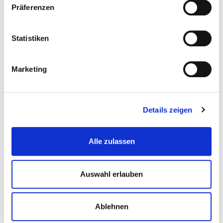
Sorgfältige und selbstständige Arbeitsweise
Präferenzen
Körperliche Belastbarkeit
Statistiken
Teamfähigkeit
Bereitschaft zur Schicht- und Wochenendarbeit
Marketing
Details zeigen
Jetzt bewerben
Alle zulassen
Auswahl erlauben
WAS WIR
ZURÜCKGEBEN
Ablehnen