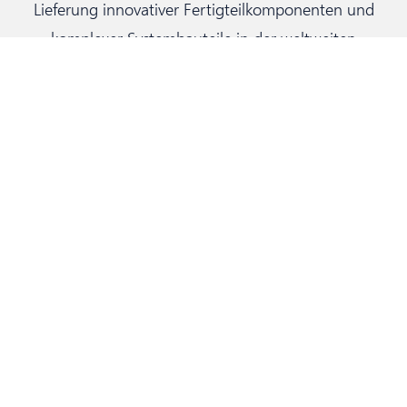
Lieferung innovativer Fertigteilkomponenten und
komplexer Systembauteile in der weltweiten
Automobil-, Nutzfahrzeug- und
Hydraulikindustrie.
Hauptsitz
+49 6428 - 78 - 0
info@fritzwinter.de
Albert-Schweitzer-Straße 15
35260 Stadtallendorf
Anlieferung: Weserstraße 5