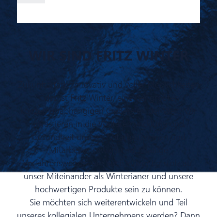
WIR SIND FRITZ WINTER
Zukunftsstark, innovativ und voller Möglichkeiten
– das ist Fritz Winter, eine der größten
konzernunabhängigen Gießereien der Welt. Wir
investieren in die Weiterentwicklung und
Gesundheit unserer Mitarbeiterinnen und
Mitarbeiter sowie in nachhaltige
Verfahrensweisen, um auch zukünftig stolz auf
unser Miteinander als Winterianer und unsere
hochwertigen Produkte sein zu können.
Sie möchten sich weiterentwickeln und Teil
unseres kollegialen Unternehmens werden? Dann