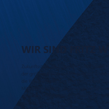
WIR SIND FRITZ W
Zukunftsstark, innovativ und voller Möglichk
der größten konzernunabhängigen Gießereie
die Weiterentwicklung und Gesundheit uns
Mitarbeiter sowie in nachhaltige Verfahren
auf unser Miteinander als Winterianer un
sein zu können.