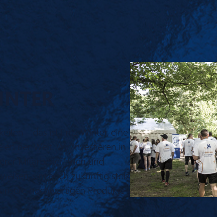
INTER
eiten – das ist Fritz Winter, eine
n der Welt. Wir investieren in
erer Mitarbeiterinnen und
sweisen, um auch zukünftig stolz
d unsere hochwertigen Produkte