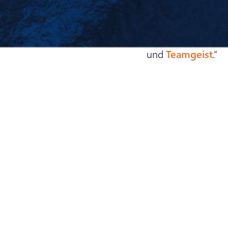
unseres kollegialen
sich jetzt.
„Fritz Winter baut 
und
Teamgeist
.“
Jetzt bewerben