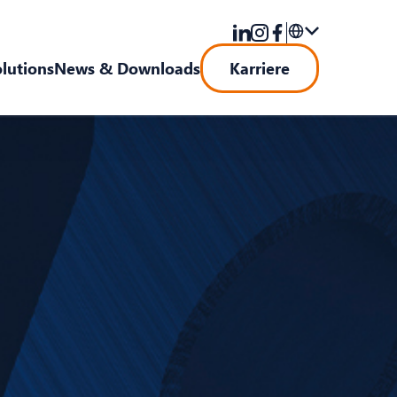
olutions
News & Downloads
Karriere
DE
EN