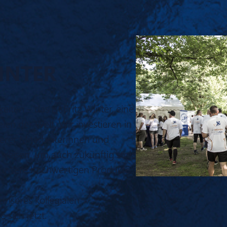
INTER
eiten – das ist Fritz Winter, eine
n der Welt. Wir investieren in
erer Mitarbeiterinnen und
sweisen, um auch zukünftig stolz
d unsere hochwertigen Produkte
unseres kollegialen
sich jetzt.