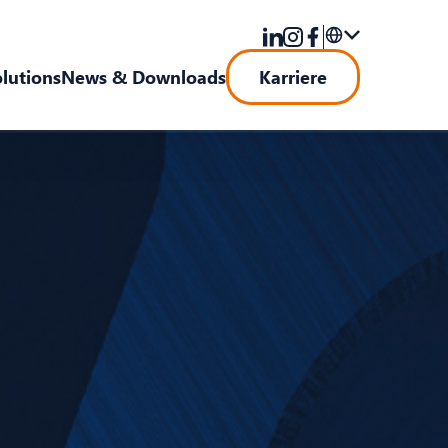
olutions
News & Downloads
Karriere
DE
EN