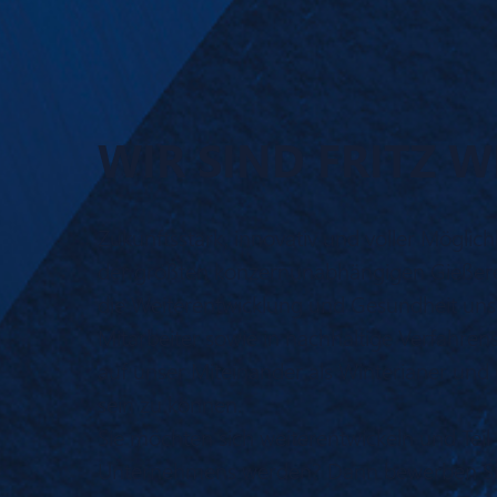
WIR SIND FRITZ W
Zukunftsstark, innovativ und voller Möglichk
der größten konzernunabhängigen Gießereie
die Weiterentwicklung und Gesundheit uns
Mitarbeiter sowie in nachhaltige Verfahren
auf unser Miteinander als Winterianer un
sein zu können.
Sie möchten sich weiterentwickeln und Teil 
Unternehmens werden? Dann bewerben Sie 