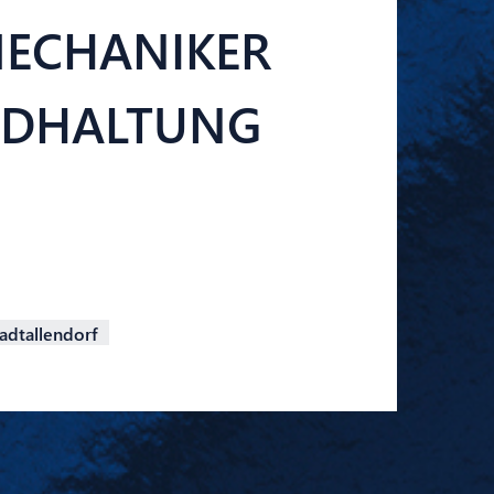
MECHANIKER
ANDHALTUNG
adtallendorf