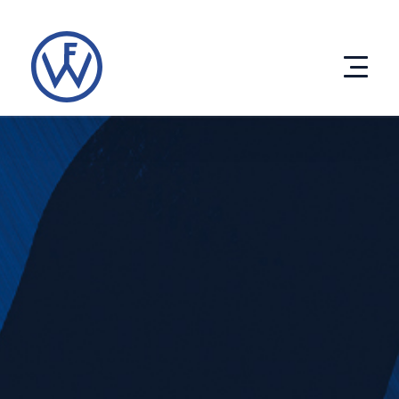
Direkt
zum
Inhalt
Produkte
Entwicklung
Unternehmen
eco solutions