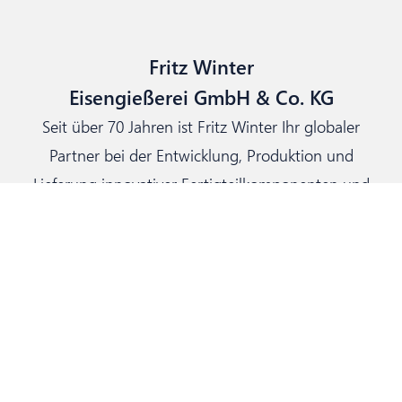
Fritz Winter
Eisengießerei GmbH & Co. KG
Seit über 70 Jahren ist Fritz Winter Ihr globaler
Partner bei der Entwicklung, Produktion und
Lieferung innovativer Fertigteilkomponenten und
komplexer Systembauteile in der weltweiten
Automobil-, Nutzfahrzeug- und
Hydraulikindustrie.
Hauptsitz
+49 6428 - 78 - 0