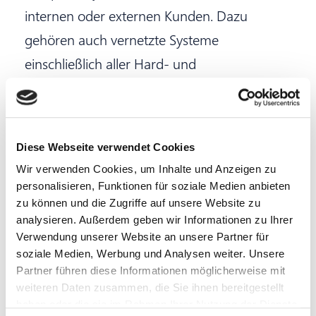
internen oder externen Kunden. Dazu
gehören auch vernetzte Systeme
einschließlich aller Hard- und
Softwarekomponenten. Je nach Ausprägung
sind bist du in der technischen Planung, bei
der Installation der Systeme, im Service oder
Diese Webseite verwendet Cookies
im Rechenzentrums- und Netzbetrieb tätig.
Wir verwenden Cookies, um Inhalte und Anzeigen zu
personalisieren, Funktionen für soziale Medien anbieten
zu können und die Zugriffe auf unsere Website zu
analysieren. Außerdem geben wir Informationen zu Ihrer
Ausbildungsdauer:
3 Jahre
Verwendung unserer Website an unsere Partner für
soziale Medien, Werbung und Analysen weiter. Unsere
Partner führen diese Informationen möglicherweise mit
weiteren Daten zusammen, die Sie ihnen bereitgestellt
haben oder die sie im Rahmen Ihrer Nutzung der Dienste
Dein perfekter Einstieg