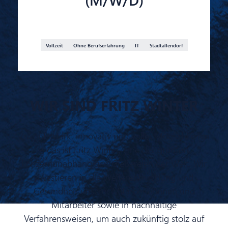
Vollzeit
Ohne Berufserfahrung
IT
Stadtallendorf
WIR SIND FRITZ WINTER
Zukunftsstark, innovativ und voller Möglichkeiten
– das ist Fritz Winter, eine der größten
konzernunabhängigen Gießereien der Welt. Wir
investieren in die Weiterentwicklung und
Gesundheit unserer Mitarbeiterinnen und
Mitarbeiter sowie in nachhaltige
Verfahrensweisen, um auch zukünftig stolz auf